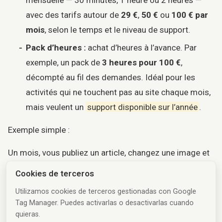
avec des tarifs autour de
29 €
,
50 €
ou
100 € par
mois
, selon le temps et le niveau de support.
Pack d’heures :
achat d’heures à l’avance. Par
exemple, un pack de
3 heures pour 100 €
,
décompté au fil des demandes. Idéal pour les
activités qui ne touchent pas au site chaque mois,
mais veulent un
support disponible sur l’année
.
Exemple simple :
Un mois, vous publiez un article, changez une image et
ajustez un texte : le temps est déduit du forfait ou du
Cookies de terceros
pack. Le mois suivant, sans changement, aucune heure
Utilizamos cookies de terceros gestionadas con Google
supplémentaire n’est consommée.
Tag Manager. Puedes activarlas o desactivarlas cuando
quieras.
L’essentiel : un site professionnel
ne devrait pas rester