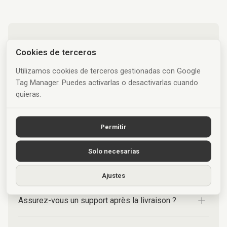
Quels services proposez-vous ?
Cookies de terceros
Utilizamos cookies de terceros gestionadas con Google
Travaillez-vous uniquement à Madrid ?
Tag Manager. Puedes activarlas o desactivarlas cuando
quieras.
Combien de temps faut-il pour livrer mon site ?
Permitir
Proposez-vous une consultation gratuite ?
Solo necesarias
Puis-je faire évoluer mon site après la livraison ?
Ajustes
Assurez-vous un support après la livraison ?