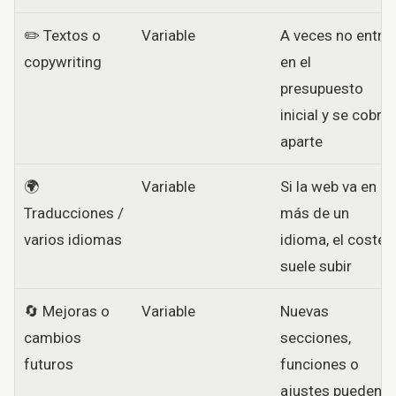
✏️ Textos o
Variable
A veces no entra
copywriting
en el
presupuesto
inicial y se cobra
aparte
🌍
Variable
Si la web va en
Traducciones /
más de un
varios idiomas
idioma, el coste
suele subir
🔄 Mejoras o
Variable
Nuevas
cambios
secciones,
futuros
funciones o
ajustes pueden