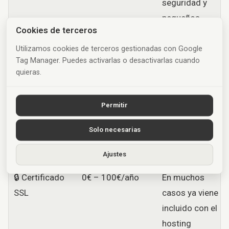
seguridad y
pequeños
Cookies de terceros
ajustes
Utilizamos cookies de terceros gestionadas con Google
📈 SEO
200€ – 800€/mes
Solo si quieres
Tag Manager. Puedes activarlas o desactivarlas cuando
quieras.
mensual
seguir
trabajando el
posicionamiento
Permitir
y captar tráfico
Solo necesarias
de forma
constante
Ajustes
🔒 Certificado
0€ – 100€/año
En muchos
SSL
casos ya viene
incluido con el
hosting