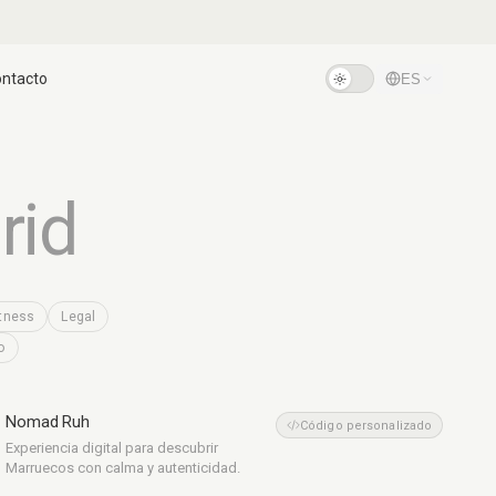
ntacto
ES
rid
itness
Legal
o
Nomad Ruh
Turismo
Código personalizado
Experiencia digital para descubrir
Marruecos con calma y autenticidad.