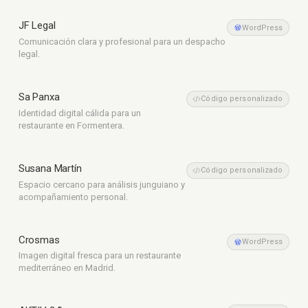
JF Legal
Legal
WordPress
Comunicación clara y profesional para un despacho
legal.
Sa Panxa
Restauración
Código personalizado
Identidad digital cálida para un
restaurante en Formentera.
Susana Martín
Psicología
Código personalizado
Espacio cercano para análisis junguiano y
acompañamiento personal.
Crosmas
Restauración
WordPress
Imagen digital fresca para un restaurante
mediterráneo en Madrid.