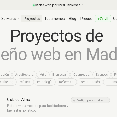
Oferta web por 399€
Hablemos
Servicios
Proyectos
Testimonios
Blog
Precios
Co
50% off
Proyectos
de
seño
web
en
Mad
mación
Arquitectura
Arte
Bienestar
Cosmética
Eventos
F
Marketing
Música
Psicología
Reformas
Restauración
Turism
Club del Alma
Bienestar
Código personalizado
Plataforma a medida para facilitadores y
bienestar holístico.