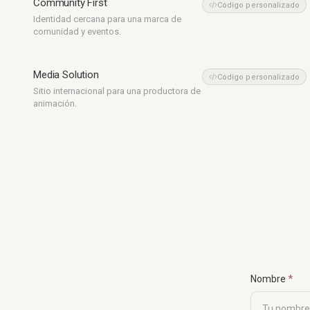
Community First
Marketing
Código personalizado
Identidad cercana para una marca de
comunidad y eventos.
Media Solution
Animación
Código personalizado
Sitio internacional para una productora de
animación.
Company n
Nombre
*