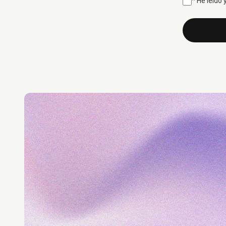
*
He leído 