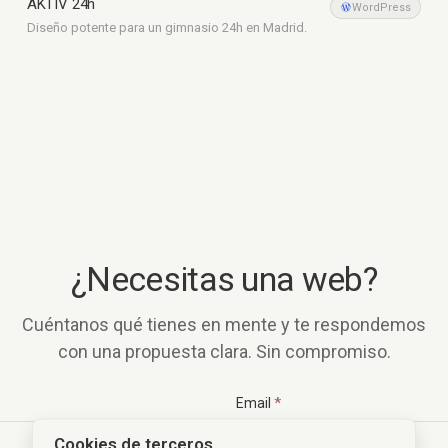
AKTIV 24h
Fitness
WordPress
Diseño potente para un gimnasio 24h en Madrid.
¿Necesitas una web?
Cuéntanos qué tienes en mente y te respondemos
con una propuesta clara. Sin compromiso.
ame
Email
*
Cookies de terceros