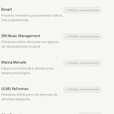
Bexart
Eventos
Código personalizado
Proyecto inmersivo para presentar cultura,
arte y experiencias.
DM Music Management
Música
Código personalizado
Presencia online clara para una agencia
de representación musical.
Marina Meruelo
Psicología
Código personalizado
Espacio profesional y cercano para
terapia psicológica.
ULMU Reformas
Reformas
Código personalizado
Presencia sólida para una empresa de
reformas integrales.