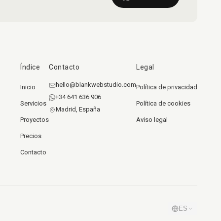
Índice
Contacto
Legal
hello@blankwebstudio.com
Inicio
Política de privacidad
+34 641 636 906
Servicios
Política de cookies
Madrid, España
Proyectos
Aviso legal
Precios
Contacto
ES