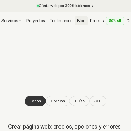
Oferta web por 399€
Hablemos
Servicios
Proyectos
Testimonios
Blog
Precios
Co
50% off
Todos
Precios
Guías
SEO
Crear página web: precios, opciones y errores