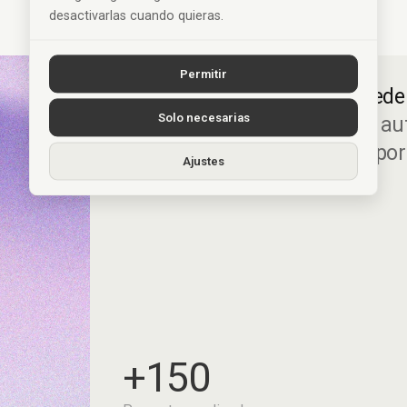
desactivarlas cuando quieras.
Permitir
Una web bien planteada puede 
Solo necesarias
negocio.
Diseño web, SEO y au
una base sólida y generar opo
Ajustes
constante.
+150