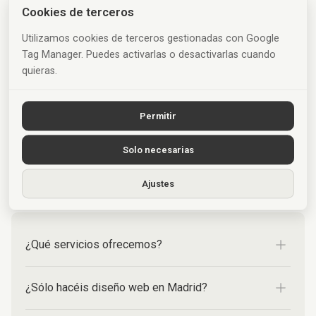
Cookies de terceros
Utilizamos cookies de terceros gestionadas con Google
Tag Manager. Puedes activarlas o desactivarlas cuando
quieras.
FAQ
Permitir
¿Tienes dudas? Aquí tienes respuestas.
Estas son algunas de las preguntas más
Solo necesarias
habituales antes de hacer una web.
Ajustes
¿Qué servicios ofrecemos?
¿Sólo hacéis diseño web en Madrid?